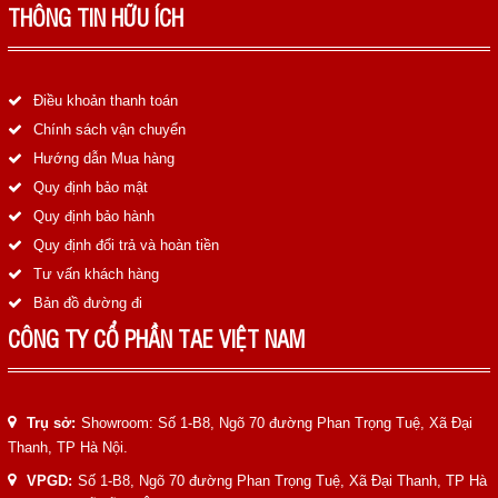
LIÊN HỆ
THÔNG TIN HỮU ÍCH
HotLine
0988829841
Điều khoản thanh toán
Chính sách vận chuyển
Email
Hướng dẫn Mua hàng
taejsc@gmail.com
Quy định bảo mật
Quy định bảo hành
©COPYRIGHT 2019. ALL RIGHTS RESERVED
Quy định đổi trả và hoàn tiền
Tư vấn khách hàng
Bản đồ đường đi
CÔNG TY CỔ PHẦN TAE VIỆT NAM
Trụ sở:
Showroom: Số 1-B8, Ngõ 70 đường Phan Trọng Tuệ, Xã Đại
Thanh, TP Hà Nội.
VPGD:
Số 1-B8, Ngõ 70 đường Phan Trọng Tuệ, Xã Đại Thanh, TP Hà