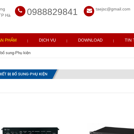
ờng
taejsc@gmail.com
0988829841
TP Hà
ẢN PHẨM
DỊCH VỤ
DOWNLOAD
TIN
ị bổ sung-Phụ kiện
IẾT BỊ BỔ SUNG-PHỤ KIỆN