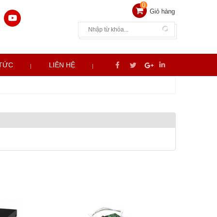
0
Giỏ hàng
 TỨC
LIÊN HỆ