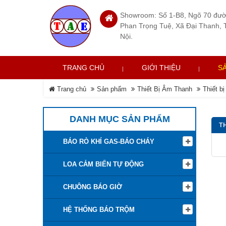
Showroom: Số 1-B8, Ngõ 70 đư
Phan Trọng Tuệ, Xã Đại Thanh, 
Nội.
TRANG CHỦ
GIỚI THIỆU
S
Trang chủ
Sản phẩm
Thiết Bị Âm Thanh
Thiết b
DANH MỤC SẢN PHẨM
TH
BÁO RÒ KHÍ GAS-BÁO CHÁY
LOA CẢM BIẾN TỰ ĐỘNG
CHUÔNG BÁO GIỜ
HỆ THỐNG BÁO TRỘM