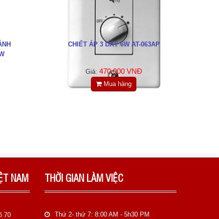
ÁNH
CHIẾT ÁP 3 DÂY 6W AT-063AP
0W
Đ
470.000 VNĐ
Giá:
Mua hàng
IỆT NAM
THỜI GIAN LÀM VIỆC
Thứ 2- thứ 7: 8:00 AM - 5h30 PM
õ 70