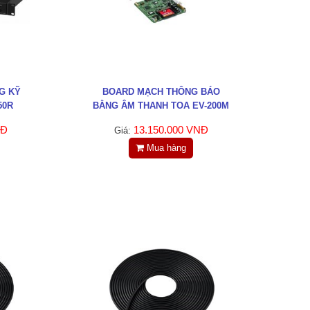
G KỸ
BOARD MẠCH THÔNG BÁO
50R
BẰNG ÂM THANH TOA EV-200M
NĐ
13.150.000 VNĐ
Giá:
Mua hàng