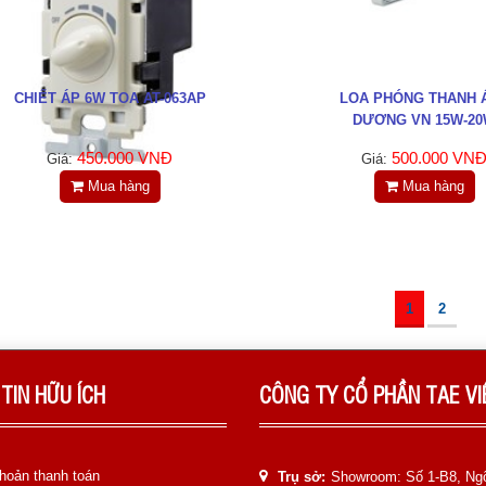
CHIẾT ÁP 6W TOA AT-063AP
LOA PHÓNG THANH 
DƯƠNG VN 15W-2
450.000 VNĐ
500.000 VN
Giá:
Giá:
Mua hàng
Mua hàng
1
2
TIN HỮU ÍCH
CÔNG TY CỔ PHẦN TAE V
hoản thanh toán
Trụ sở:
Showroom: Số 1-B8, Ng