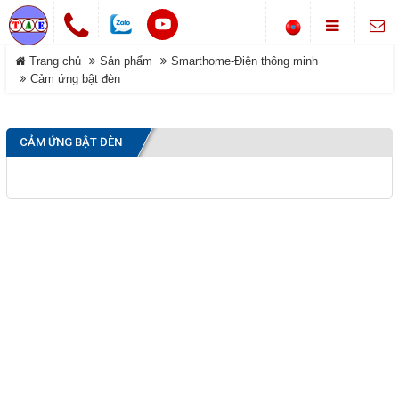
Chuông cửa không dây
Trang chủ
Sản phẩm
Smarthome-Điện thông minh
LIÊN HỆ
Khóa cổng điện tử
Cảm ứng bật đèn
Địa chỉ
Smarthome-Điện thông minh
Showroom: Số 1-B8, Ngõ 70
DANH MỤC
đường Phan Trọng Tuệ, Xã
CẢM ỨNG BẬT ĐÈN
Máy bộ đàm
Đại Thanh, TP Hà Nội.
Điện thoại
Trang chủ
0988 829 841-0916 585 972
Hệ thống gọi phục vụ
Dịch vụ
Thông tin Chuông báo
©COPYRIGHT 2019. ALL RIGHTS RESERVED
Sản phẩm
Đóng
Giới thiệu
Tải về