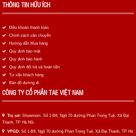
LIÊN HỆ
THÔNG TIN HỮU ÍCH
HotLine
0988829841
Điều khoản thanh toán
Chính sách vận chuyển
Email
Hướng dẫn Mua hàng
taejsc@gmail.com
Quy định bảo mật
Quy định bảo hành
©COPYRIGHT 2019. ALL RIGHTS RESERVED
Quy định đổi trả và hoàn tiền
Tư vấn khách hàng
Bản đồ đường đi
CÔNG TY CỔ PHẦN TAE VIỆT NAM
Trụ sở:
Showroom: Số 1-B8, Ngõ 70 đường Phan Trọng Tuệ, Xã Đại
Thanh, TP Hà Nội.
VPGD:
Số 1-B8, Ngõ 70 đường Phan Trọng Tuệ, Xã Đại Thanh, TP Hà