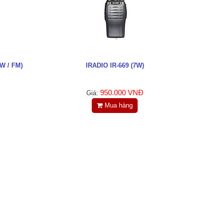
W / FM)
IRADIO IR-669 (7W)
Đ
950.000 VNĐ
Giá:
Mua hàng