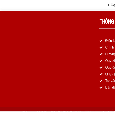
+ Gọ
THÔNG 
Điều k
Chính
Hướng
Quy đ
Quy đi
Quy đị
Tư vấ
Bản đ
© Copyright 2019
CHUONGBAOGIO.NET.
Designed by
VIỄ