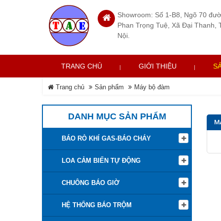
Showroom: Số 1-B8, Ngõ 70 đư
Phan Trọng Tuệ, Xã Đại Thanh, 
Nội.
TRANG CHỦ
GIỚI THIỆU
S
Trang chủ
Sản phẩm
Máy bộ đàm
DANH MỤC SẢN PHẨM
M
BÁO RÒ KHÍ GAS-BÁO CHÁY
LOA CẢM BIẾN TỰ ĐỘNG
CHUÔNG BÁO GIỜ
HỆ THỐNG BÁO TRỘM