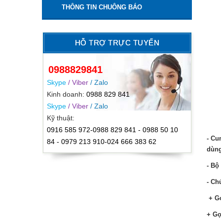
THÔNG TIN CHUÔNG BÁO
HỖ TRỢ TRỰC TUYẾN
0988829841
Skype
/ Viber
/ Zalo
Kinh doanh:
0988 829 841
Skype
/ Viber
/ Zalo
Kỹ thuật:
0916 585 972-0988 829 841 - 0988 50 10
- Cu
84 - 0979 213 910-024 666 383 62
dùng
- Bộ
- Ch
+ Gọ
+ Gọ