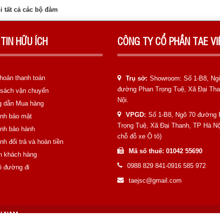
i tất cả các bộ đàm
TIN HỮU ÍCH
CÔNG TY CỔ PHẦN TAE V
hoản thanh toán
Trụ sở:
Showroom: Số 1-B8, Ng
đường Phan Trọng Tuệ, Xã Đại Th
 sách vận chuyển
Nội.
 dẫn Mua hàng
VPGD:
Số 1-B8, Ngõ 70 đường
ịnh bảo mật
Trọng Tuệ, Xã Đại Thanh, TP Hà Nội
̣nh bảo hành
chỗ đỗ xe Ô tô)
nh đổi trả và hoàn tiền
Mã số thuế: 01042 55690
n khách hàng
0988 829 841-0916 585 972
ồ đường đi
taejsc@gmail.com
N NAM