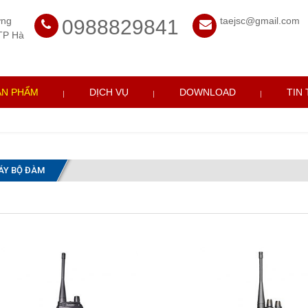
ờng
taejsc@gmail.com
0988829841
TP Hà
ẢN PHẨM
DỊCH VỤ
DOWNLOAD
TIN
ÁY BỘ ĐÀM