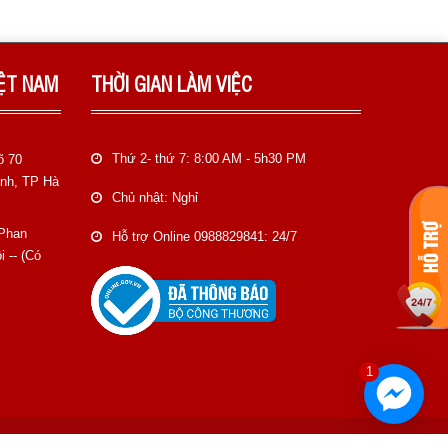
IỆT NAM
THỜI GIAN LÀM VIỆC
Thứ 2- thứ 7: 8:00 AM - 5h30 PM
õ 70
anh, TP Hà
Chủ nhật: Nghỉ
 Phan
Hỗ trợ Online 0988829841: 24/7
 -- (Có
1