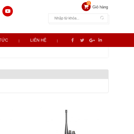
0
Giỏ hàng
 TỨC
LIÊN HỆ