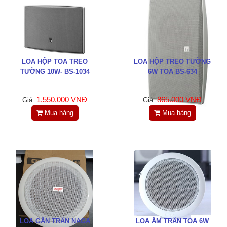
LIÊN HỆ
HotLine
0988829841
LOA HỘP TOA TREO
LOA HỘP TREO TƯỜNG
Email
TƯỜNG 10W- BS-1034
6W TOA BS-634
taejsc@gmail.com
1.550.000 VNĐ
865.000 VNĐ
Giá:
Giá:
©COPYRIGHT 2019. ALL RIGHTS RESERVED
Mua hàng
Mua hàng
LOA GẮN TRẦN NAGA
LOA ÂM TRẦN TOA 6W