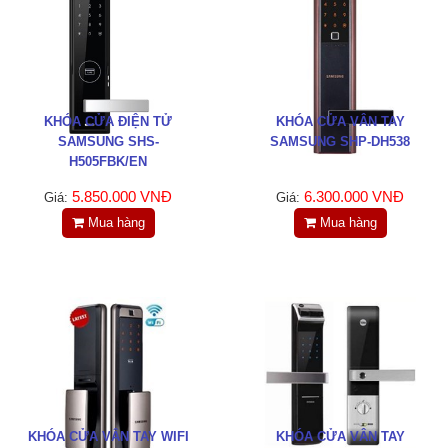
LIÊN HỆ
HotLine
0988829841
KHÓA CỬA ĐIỆN TỬ
KHÓA CỬA VÂN TAY
Email
SAMSUNG SHS-
SAMSUNG SHP-DH538
taejsc@gmail.com
H505FBK/EN
5.850.000 VNĐ
6.300.000 VNĐ
Giá:
Giá:
©COPYRIGHT 2019. ALL RIGHTS RESERVED
Mua hàng
Mua hàng
KHÓA CỬA VÂN TAY WIFI
KHÓA CỬA VÂN TAY