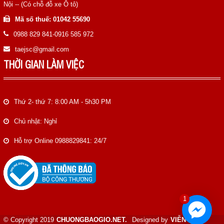
Nội -- (Có chỗ đỗ xe Ô tô)
Mã số thuế: 01042 55690
0988 829 841-0916 585 972
taejsc@gmail.com
THỜI GIAN LÀM VIỆC
Thứ 2- thứ 7: 8:00 AM - 5h30 PM
Chủ nhật: Nghỉ
Hỗ trợ Online 0988829841: 24/7
1
© Copyright 2019
CHUONGBAOGIO.NET.
Designed by
VIỄN NAM