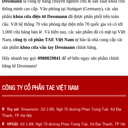
Dessmann
là công ty hàng chuyên nghiên cứu & sản xuất khóa cửa
LIÊN HỆ
thông minh cao cấp. Văn phòng tại Stuttgart (Germany), các sản
phẩm
khóa cửa điện tử Dessmann
đã được phân phối trên toàn
HotLine
0988829841
cầu. Với hệ thống 70 văn phòng đại diện trên 70 quốc gia và có tới
1,000 cửa hàng bán lẻ .Và hiện nay, các sản phẩm đã có mặt tại Việt
Nam,
công ty cổ phần TAE Việt Nam
Email
tự hào là nhà cung cấp các
taejsc@gmail.com
sản phẩm
khóa cửa vân tay Dessmann
chính hãng.
Hãy nhanh tay gọi:
0988829841
để sở hữu ngay sản phẩm chính
©COPYRIGHT 2019. ALL RIGHTS RESERVED
hãng từ Dessmann!
CÔNG TY CỔ PHẦN TAE VIỆT NAM
Trụ sở:
Showroom: Số 1-B8, Ngõ 70 đường Phan Trọng Tuệ, Xã Đại
Thanh, TP Hà Nội.
VPGD:
Số 1-B8, Ngõ 70 đường Phan Trọng Tuệ, Xã Đại Thanh, TP Hà