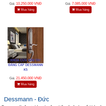
Tin tức
10.250.000 VNĐ
7.085.000 VNĐ
Giá:
Giá:
Mua hàng
Mua hàng
Liên hệ
Đóng
TRÊN MẠNG XÃ HỘI
Facebook
KHÓA CỬA VÂN TAY
ĐẲNG CẤP DESSMANN
Google
K5
21.450.000 VNĐ
Giá:
Twitter
Mua hàng
LinkedIn
Dessmann - Đức