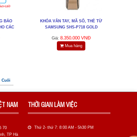
G BẢO
KHÓA VÂN TAY, MÃ SỐ, THẺ TỪ
HO CÁC
SAMSUNG SHS-P718 GOLD
Đ
8.350.000 VNĐ
Giá:
Mua hàng
Cuối
IỆT NAM
THỜI GIAN LÀM VIỆC
Thứ 2- thứ 7: 8:00 AM - 5h30 PM
õ 70
anh, TP Hà