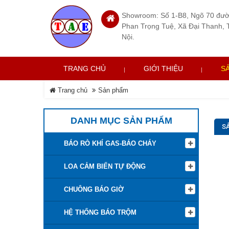
Showroom: Số 1-B8, Ngõ 70 đư
Phan Trọng Tuệ, Xã Đại Thanh, 
Nội.
TRANG CHỦ
GIỚI THIỆU
S
Trang chủ
Sản phẩm
DANH MỤC SẢN PHẨM
S
BÁO RÒ KHÍ GAS-BÁO CHÁY
LOA CẢM BIẾN TỰ ĐỘNG
CHUÔNG BÁO GIỜ
HỆ THỐNG BÁO TRỘM