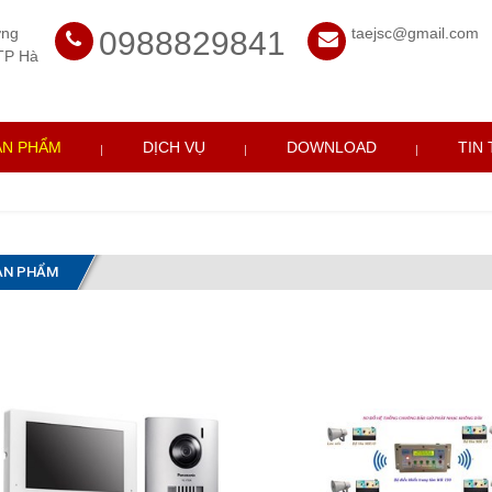
ờng
taejsc@gmail.com
0988829841
TP Hà
ẢN PHẨM
DỊCH VỤ
DOWNLOAD
TIN
ẢN PHẨM