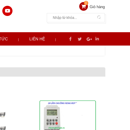
0
Giỏ hàng
 TỨC
LIÊN HỆ