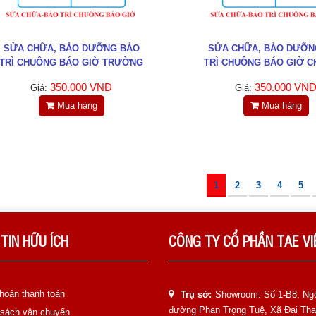
SỬA CHỮA, BẢO DƯỠNG BẢO
SỬA CHỮA, BẢO DƯỠN
TRÌ CHUÔNG BÁO GIỜ TRƯỜNG
TRÌ CHUÔNG BÁO GIỜ C
HỌC
NHÀ MÁY
350.000 VNĐ
350.000 VN
Giá:
Giá:
Mua hàng
Mua hàng
1
2
3
4
5
TIN HỮU ÍCH
CÔNG TY CỔ PHẦN TAE V
hoản thanh toán
Trụ sở:
Showroom: Số 1-B8, Ng
đường Phan Trọng Tuệ, Xã Đại Th
 sách vận chuyển