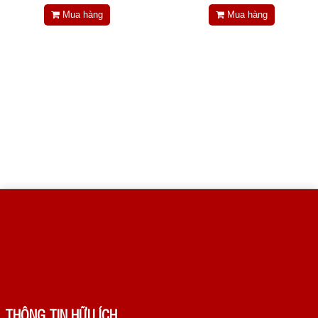
Tin tức
Mua hàng
Mua hàng
Liên hệ
Đóng
TRÊN MẠNG XÃ HỘI
Facebook
Google
Twitter
LinkedIn
THÔNG TIN HỮU ÍCH