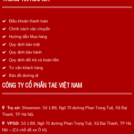
LIÊN HỆ
HotLine
Điều khoản thanh toán
0988829841
Chính sách vận chuyển
Hướng dẫn Mua hàng
Email
Quy định bảo mật
taejsc@gmail.com
Quy định bảo hành
Quy định đổi trả và hoàn tiền
©COPYRIGHT 2019. ALL RIGHTS RESERVED
Tư vấn khách hàng
Bản đồ đường đi
CÔNG TY CỔ PHẦN TAE VIỆT NAM
Trụ sở:
Showroom: Số 1-B8, Ngõ 70 đường Phan Trọng Tuệ, Xã Đại
Thanh, TP Hà Nội.
VPGD:
Số 1-B8, Ngõ 70 đường Phan Trọng Tuệ, Xã Đại Thanh, TP Hà
Nội -- (Có chỗ đỗ xe Ô tô)