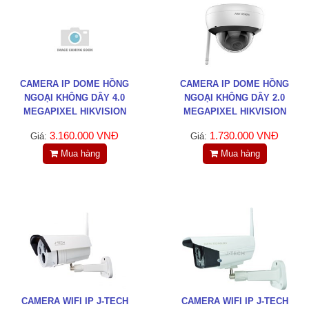
LIÊN HỆ
HotLine
0988829841
CAMERA IP DOME HỒNG
CAMERA IP DOME HỒNG
Email
NGOẠI KHÔNG DÂY 4.0
NGOẠI KHÔNG DÂY 2.0
taejsc@gmail.com
MEGAPIXEL HIKVISION
MEGAPIXEL HIKVISION
DS-2CD2F42FWD-IWS
DS-2CD2121G1-IDW1
3.160.000 VNĐ
1.730.000 VNĐ
Giá:
Giá:
©COPYRIGHT 2019. ALL RIGHTS RESERVED
Mua hàng
Mua hàng
CAMERA WIFI IP J-TECH
CAMERA WIFI IP J-TECH