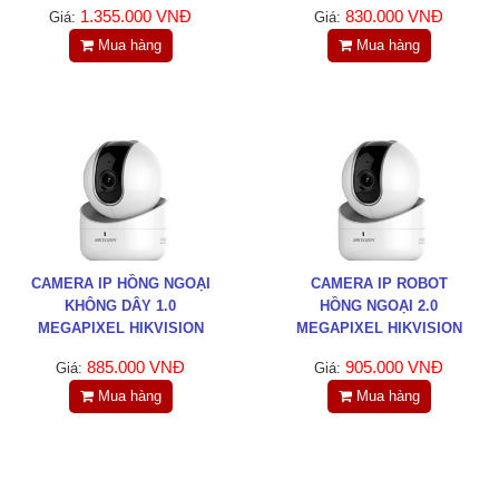
Tin tức
1.355.000 VNĐ
830.000 VNĐ
Giá:
Giá:
Mua hàng
Mua hàng
Liên hệ
Đóng
TRÊN MẠNG XÃ HỘI
Facebook
CAMERA IP HỒNG NGOẠI
CAMERA IP ROBOT
KHÔNG DÂY 1.0
HỒNG NGOẠI 2.0
Google
MEGAPIXEL HIKVISION
MEGAPIXEL HIKVISION
DS-2CV2Q01FD-IW
DS-2CV2Q21FD-IW(B)
885.000 VNĐ
905.000 VNĐ
Giá:
Giá:
Twitter
Mua hàng
Mua hàng
LinkedIn