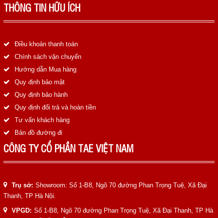
LIÊN HỆ
THÔNG TIN HỮU ÍCH
HotLine
0988829841
Điều khoản thanh toán
Chính sách vận chuyển
Email
Hướng dẫn Mua hàng
taejsc@gmail.com
Quy định bảo mật
Quy định bảo hành
©COPYRIGHT 2019. ALL RIGHTS RESERVED
Quy định đổi trả và hoàn tiền
Tư vấn khách hàng
Bản đồ đường đi
CÔNG TY CỔ PHẦN TAE VIỆT NAM
Trụ sở:
Showroom: Số 1-B8, Ngõ 70 đường Phan Trọng Tuệ, Xã Đại
Thanh, TP Hà Nội.
VPGD:
Số 1-B8, Ngõ 70 đường Phan Trọng Tuệ, Xã Đại Thanh, TP Hà