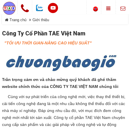
Chuông cửa không dây
Trang chủ
Giới thiệu
LIÊN HỆ
Khóa cổng điện tử
Công Ty Cổ Phần TAE Việt Nam
Địa chỉ
Smarthome-Điện thông minh
Showroom: Số 1-B8, Ngõ 70
DANH MỤC
"TỐI ƯU THỜI GIAN-NÂNG CAO HIỆU SUẤT"
đường Phan Trọng Tuệ, Xã
Máy bộ đàm
Đại Thanh, TP Hà Nội.
Điện thoại
Trang chủ
0988 829 841-0916 585 972
Hệ thống gọi phục vụ
Dịch vụ
Thông tin Chuông báo
©COPYRIGHT 2019. ALL RIGHTS RESERVED
Trân trọng cảm ơn và chào mừng quý khách đã ghé thăm
website chính thức của CÔNG TY TAE VIỆT NAM chúng tôi
Sản phẩm
Cùng với sự phát triển của công nghệ mới, việc thay thế thiết bị,
Đóng
cải tiến công nghệ đang là một nhu cầu không thể thiếu đối với các
Giới thiệu
nhà máy xí nghiêp. Đáp ứng nhu cầu đó, với mục đích đem công
nghệ mới nhất tới sản xuất. Công ty cổ phần TAE Việt Nam chuyên
Tải về
cung cấp sản phẩm và các giải pháp về công nghệ và tự động