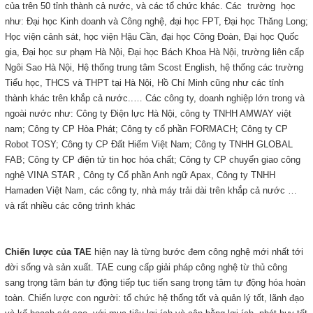
của trên 50 tỉnh thành cả nước, và các tổ chức khác. Các trường học
như: Đại học Kinh doanh và Công nghệ, đại học FPT, Đại học Thăng Long;
Học viện cảnh sát, học viện Hậu Cần, đại học Công Đoàn, Đại học Quốc
gia, Đại học sư phạm Hà Nội, Đại học Bách Khoa Hà Nội, trường liên cấp
Ngôi Sao Hà Nội, Hệ thống trung tâm Scost English, hệ thống các trường
Tiểu học, THCS và THPT tại Hà Nội, Hồ Chí Minh cũng như các tỉnh
thành khác trên khắp cả nước..… Các
công ty, doanh nghiệp lớn trong và
ngoài nước như: Công ty Điện lực Hà Nội, công ty TNHH AMWAY việt
nam; Công ty CP Hòa Phát; Công ty cổ phần FORMACH; Công ty CP
Robot TOSY; Công ty CP Đất Hiếm Việt Nam; Công ty TNHH GLOBAL
FAB; Công ty CP điện tử tin học hóa chất; Công ty CP chuyển giao công
nghệ VINA STAR , Công ty Cổ phần Anh ngữ Apax, Công ty TNHH
Hamaden Việt Nam, các công ty, nhà máy trải dài trên khắp cả nước …
và rất nhiều các công trình khác
Chiến lược của TAE
hiện nay là từng bước đem công nghệ mới nhất tới
đời sống và sản xuất. TAE cung cấp giải pháp công nghệ từ thủ công
sang trọng tâm bán tự động tiếp tục tiến sang trọng tâm tự động hóa hoàn
toàn. Chiến lược con người: tổ chức hệ thống tốt và quản lý tốt, lãnh đạo