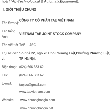
hoá
(TAE-
T
echnological &
A
utomatic
E
quipment).
Tin tức
I. GIỚI THIỆU CHUNG
Liên hệ
CÔNG TY CỔ PHẦN TAE VIỆT NAM
Tên Đơn vị:
Đóng
Tên tiếng
VIETNAM TAE JOINT STOCK COMPANY
Anh:
TRÊN MẠNG XÃ HỘI
Tên viết tắt
TAE ., JSC
Trụ sở đơn
Số nhà 22, ngõ 78 Phố Phương Liệt,Phường Phương Liệt,
vị:
TP Hà Nội.
Facebook
Điện thoại:
(024) 666 383 62
Google
Fax:
(024) 666 383 62
E-mail:
taejsc@gmail.com
Twitter
www.taevietnam.com
LinkedIn
Website:
www.chuongbaogio.com
www.chuongbaogio.net