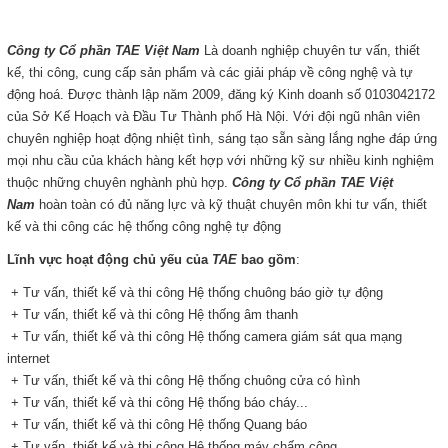
LIÊN HỆ
Công ty Cổ phần TAE Việt Nam
Là doanh nghiệp chuyên tư vấn, thiết
HotLine
kế, thi công, cung cấp sản phẩm và các giải pháp về công nghệ và tự
0988829841
động hoá. Được thành lập năm 2009, đăng ký Kinh doanh số 0103042172
của Sở Kế Hoạch và Đầu Tư Thành phố Hà Nội. Với đội ngũ nhân viên
Email
chuyên nghiệp hoạt động nhiệt tình, sáng tạo sẵn sàng lắng nghe đáp ứng
taejsc@gmail.com
mọi nhu cầu của khách hàng kết hợp với những kỹ sư nhiều kinh nghiệm
thuộc những chuyên nghành phù hợp.
Công ty Cổ phần TAE
Việt
Nam
hoàn toàn có đủ năng lực và kỹ thuật chuyên môn khi tư vấn, thiết
©COPYRIGHT 2019. ALL RIGHTS RESERVED
kế và thi công các hệ thống công nghệ tự động
Lĩnh vực hoạt động chủ yếu của
TAE
bao gồm
:
+ Tư vấn, thiết kế và thi công Hệ thống chuông báo giờ tự động
+ Tư vấn, thiết kế và thi công Hệ thống âm thanh
+ Tư vấn, thiết kế và thi công Hệ thống camera giám sát qua mạng
internet
+ Tư vấn, thiết kế và thi công Hệ thống chuông cửa có hình
+ Tư vấn, thiết kế và thi công Hệ thống báo cháy...
+ Tư vấn, thiết kế và thi công Hệ thống Quang báo
+ Tư vấn, thiết kế và thi công Hệ thống máy chấm công