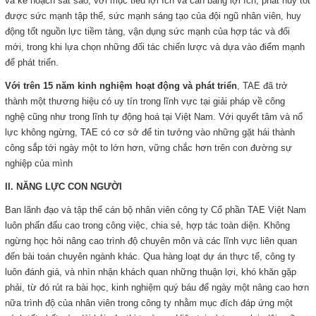
và kế hoạch sát sao, với mục tiêu lợi ích và cân bằng lợi ích, phát huy tốt
được sức mạnh tập thể, sức mạnh sáng tạo của đội ngũ nhân viên, huy
động tốt nguồn lực tiềm tàng, vận dụng sức mạnh của hợp tác và đổi
mới, trong khi lựa chọn những đối tác chiến lược và dựa vào điểm mạnh
để phát triển.
Với trên 15 năm kinh nghiệm hoạt động và phát triển
, TAE đã trở
thành một thương hiệu có uy tín trong lĩnh vực tại giải pháp về công
nghệ cũng như trong lĩnh tự động hoá tại Việt Nam. Với quyết tâm và nổ
lực không ngừng, TAE có cơ sở để tin tưởng vào những gặt hái thành
công sắp tới ngày một to lớn hơn, vững chắc hơn trên con đường sự
nghiệp của mình
II. NĂNG LỰC CON NGƯỜI
Ban lãnh đạo và tập thể cán bộ nhân viên công ty Cổ phần TAE Việt Nam
luôn phấn đấu cao trong công việc, chia sẻ, hợp tác toàn diện. Không
ngừng học hỏi nâng cao trình độ chuyên môn và các lĩnh vực liên quan
đến bài toán chuyên ngành khác. Qua hàng loạt dự án thực tế, công ty
luôn đánh giá, và nhìn nhận khách quan những thuận lợi, khó khăn gặp
phải, từ đó rút ra bài học, kinh nghiệm quý báu để ngày một nâng cao hơn
nữa trình độ của nhân viên trong công ty nhằm mục đích đáp ứng một