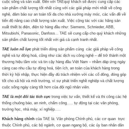
cuộc sống và sản xuất. Đến với TAEquý khách sẽ được cung cấp các
sản phẩm chất lượng tốt nhất cùng với các giải pháp mới nhất về công
nghệ, đảm bảo sự an toàn tối đa cho nhà xưởng máy móc, các vấn đề về
tiến độ nâng cao chất lượng sản xuất. Việc cộng tác với các hãng sản
xuất thiết bị điện, điện tử hàng đầu như: Siemens, Schnieder, ABB,
Mitsubishi, Panasonic, Danfoss... TAE sẽ cung cấp cho quý khách những
sản phẩm chất lượng tốt nhất với giá cả cạnh tranh nhất.
TAE luôn nỗ lực
phát triển dòng sản phẩm cùng các giải pháp về công
nghệ và tự động hoá, cũng như các dịch vụ công nghệ – để trở thành một
thương hiệu tầm vóc và tin cậy hàng đầu Việt Nam – nhằm đáp ứng ngày
càng cao nhu cầu tự động hoá, tiện ích, an toàn của khách hàng trong
thời kỳ hội nhập, thực hiện đầy đủ trách nhiệm với các cổ đông, đóng góp
tốt cho xã hội và môi trường, vì sự phát triển nghề nghiệp và chất lượng
cuộc sống ngày càng tốt hơn của đội ngũ nhân viên.
TAE là một đối tác tích cực
trong việc tư vấn, thiết kế và thi công các hệ
thống chuông báo, an ninh, chấm công….. tự động tại các văn phòng,
trường học, nhà máy, xí nghiệp…..
Khách hàng chính
của TAE là: Văn phòng Chính phủ, các cơ quan trực
thuộc Chính phủ, các bộ ngành, cơ quan ngang bộ, các ủy ban nhân dân