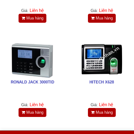
Tin tức
Liên hệ
Liên hệ
Giá:
Giá:
Liên hệ
Mua hàng
Mua hàng
Đóng
TRÊN MẠNG XÃ HỘI
Facebook
RONALD JACK 3000TID
HITECH X628
Google
Twitter
Liên hệ
Liên hệ
Giá:
Giá:
Mua hàng
Mua hàng
LinkedIn