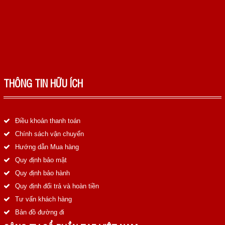
LIÊN HỆ
HotLine
0988829841
Email
taejsc@gmail.com
THÔNG TIN HỮU ÍCH
©COPYRIGHT 2019. ALL RIGHTS RESERVED
Điều khoản thanh toán
Chính sách vận chuyển
Hướng dẫn Mua hàng
Quy định bảo mật
Quy định bảo hành
Quy định đổi trả và hoàn tiền
Tư vấn khách hàng
Bản đồ đường đi