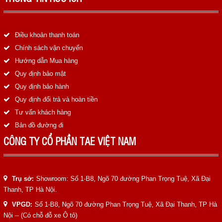
LIÊN HỆ
HotLine
Điều khoản thanh toán
0988829841
Chính sách vận chuyển
Hướng dẫn Mua hàng
Email
Quy định bảo mật
taejsc@gmail.com
Quy định bảo hành
Quy định đổi trả và hoàn tiền
©COPYRIGHT 2019. ALL RIGHTS RESERVED
Tư vấn khách hàng
Bản đồ đường đi
CÔNG TY CỔ PHẦN TAE VIỆT NAM
Trụ sở:
Showroom: Số 1-B8, Ngõ 70 đường Phan Trọng Tuệ, Xã Đại
Thanh, TP Hà Nội.
VPGD:
Số 1-B8, Ngõ 70 đường Phan Trọng Tuệ, Xã Đại Thanh, TP Hà
Nội -- (Có chỗ đỗ xe Ô tô)