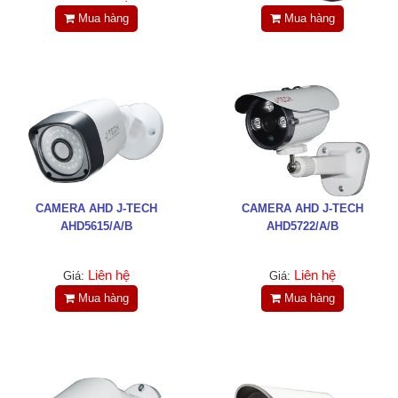
Tin tức
Mua hàng
Mua hàng
Liên hệ
Đóng
TRÊN MẠNG XÃ HỘI
CAMERA AHD J-TECH
CAMERA AHD J-TECH
Facebook
AHD5615/A/B
AHD5722/A/B
Google
Liên hệ
Liên hệ
Giá:
Giá:
Mua hàng
Mua hàng
Twitter
LinkedIn