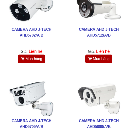
LIÊN HỆ
HotLine
0988829841
CAMERA AHD J-TECH
CAMERA AHD J-TECH
AHD5702/A/B
AHD5712/A/B
Email
taejsc@gmail.com
Liên hệ
Liên hệ
Giá:
Giá:
Mua hàng
Mua hàng
©COPYRIGHT 2019. ALL RIGHTS RESERVED
CAMERA AHD J-TECH
CAMERA AHD J-TECH
AHD5705/A/B
AHD5600/A/B