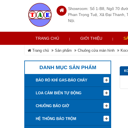
Showroom: Số 1-B8, Ngõ 70 đư
Phan Trọng Tuệ, Xã Đại Thanh, 
Nội.
TRANG CHỦ
GIỚI THIỆU
S
Trang chủ
Sản phẩm
Chuông cửa màn hình
Koc
DANH MỤC SẢN PHẨM
K
BÁO RÒ KHÍ GAS-BÁO CHÁY
LOA CẢM BIẾN TỰ ĐỘNG
CHUÔNG BÁO GIỜ
HỆ THỐNG BÁO TRỘM