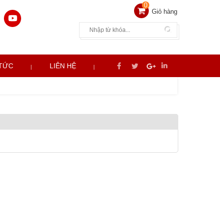
0
Giỏ hàng
 TỨC
LIÊN HỆ