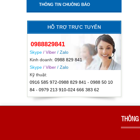
THÔNG TIN CHUÔNG BÁO
HỖ TRỢ TRỰC TUYẾN
0988829841
Skype
/ Viber
/ Zalo
Kinh doanh:
0988 829 841
Skype
/ Viber
/ Zalo
Kỹ thuật:
0916 585 972-0988 829 841 - 0988 50 10
84 - 0979 213 910-024 666 383 62
THÔNG 