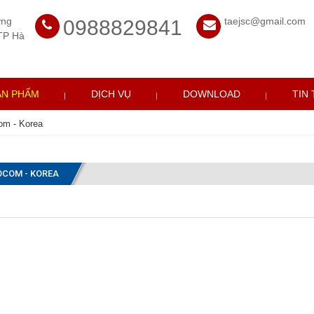
ờng
taejsc@gmail.com
0988829841
TP Hà
ẢN PHẨM
DỊCH VỤ
DOWNLOAD
TIN
om - Korea
OCOM - KOREA