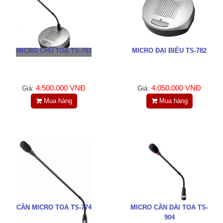
LIÊN HỆ
HotLine
0988829841
MICRO CHỦ TOẠ TS-781
MICRO ĐẠI BIỂU TS-782
Email
taejsc@gmail.com
4.500.000 VNĐ
4.050.000 VNĐ
Giá:
Giá:
Mua hàng
Mua hàng
©COPYRIGHT 2019. ALL RIGHTS RESERVED
CẦN MICRO TOA TS-774
MICRO CẦN DÀI TOA TS-
904