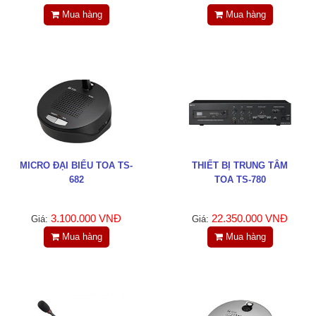
Tin tức
Mua hàng
Mua hàng
Liên hệ
Đóng
TRÊN MẠNG XÃ HỘI
MICRO ĐẠI BIỂU TOA TS-
THIẾT BỊ TRUNG TÂM
Facebook
682
TOA TS-780
Google
3.100.000 VNĐ
22.350.000 VNĐ
Giá:
Giá:
Mua hàng
Mua hàng
Twitter
LinkedIn