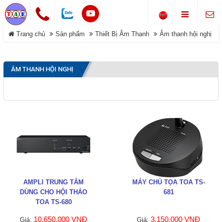
Chuông cửa không dây
Trang chủ
Sản phẩm
Thiết Bị Âm Thanh
Âm thanh hội nghị
LIÊN HỆ
Khóa cổng điện tử
Địa chỉ
Smarthome-Điện thông minh
ÂM THANH HỘI NGHỊ
Showroom: Số 1-B8, Ngõ 70
DANH MỤC
đường Phan Trọng Tuệ, Xã
Máy bộ đàm
Đại Thanh, TP Hà Nội.
Điện thoại
Trang chủ
0988 829 841-0916 585 972
Hệ thống gọi phục vụ
Dịch vụ
Thông tin Chuông báo
©COPYRIGHT 2019. ALL RIGHTS RESERVED
Sản phẩm
Đóng
Giới thiệu
AMPLI TRUNG TÂM
MÁY CHỦ TỌA TOA TS-
DÙNG CHO HỘI THẢO
681
Tải về
TOA TS-680
10.650.000 VNĐ
3.150.000 VNĐ
Giá:
Giá: