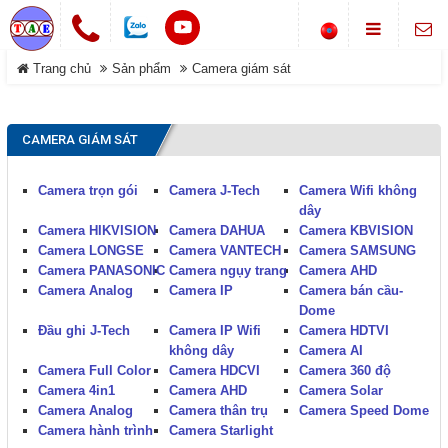
Chuông cửa không dây
Trang chủ
Sản phẩm
Camera giám sát
LIÊN HỆ
Khóa cổng điện tử
Địa chỉ
Smarthome-Điện thông minh
CAMERA GIÁM SÁT
Showroom: Số 1-B8, Ngõ 70
DANH MỤC
đường Phan Trọng Tuệ, Xã
Máy bộ đàm
Đại Thanh, TP Hà Nội.
Camera trọn gói
Camera J-Tech
Camera Wifi không
Điện thoại
Trang chủ
dây
0988 829 841-0916 585 972
Hệ thống gọi phục vụ
Camera HIKVISION
Camera DAHUA
Camera KBVISION
Camera LONGSE
Camera VANTECH
Camera SAMSUNG
Dịch vụ
Camera PANASONIC
Camera ngụy trang
Camera AHD
Thông tin Chuông báo
©COPYRIGHT 2019. ALL RIGHTS RESERVED
Camera Analog
Camera IP
Camera bán cầu-
Sản phẩm
Dome
Đầu ghi J-Tech
Camera IP Wifi
Camera HDTVI
Đóng
không dây
Camera AI
Giới thiệu
Camera Full Color
Camera HDCVI
Camera 360 độ
Camera 4in1
Camera AHD
Camera Solar
Tải về
Camera Analog
Camera thân trụ
Camera Speed Dome
Camera hành trình
Camera Starlight