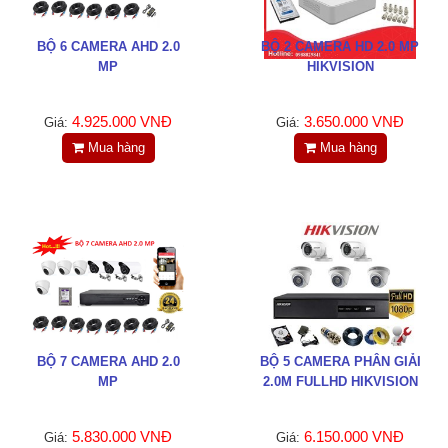
LIÊN HỆ
BỘ 6 CAMERA AHD 2.0
BỘ 2 CAMERA HD 2.0 MP
HotLine
MP
HIKVISION
0988829841
4.925.000 VNĐ
3.650.000 VNĐ
Giá:
Giá:
Email
Mua hàng
Mua hàng
taejsc@gmail.com
©COPYRIGHT 2019. ALL RIGHTS RESERVED
BỘ 7 CAMERA AHD 2.0
BỘ 5 CAMERA PHÂN GIẢI
MP
2.0M FULLHD HIKVISION
5.830.000 VNĐ
6.150.000 VNĐ
Giá:
Giá: