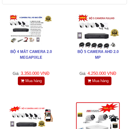
Tin tức
Liên hệ
Đóng
TRÊN MẠNG XÃ HỘI
BỘ 4 MẮT CAMERA 2.0
BỘ 5 CAMERA AHD 2.0
MEGAPIXLE
MP
Facebook
3.350.000 VNĐ
4.250.000 VNĐ
Giá:
Giá:
Mua hàng
Mua hàng
Google
Twitter
LinkedIn