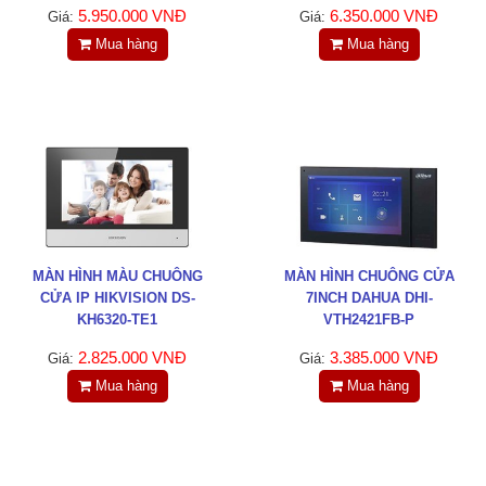
Tin tức
5.950.000 VNĐ
6.350.000 VNĐ
Giá:
Giá:
Mua hàng
Mua hàng
Liên hệ
Đóng
TRÊN MẠNG XÃ HỘI
Facebook
MÀN HÌNH MÀU CHUÔNG
MÀN HÌNH CHUÔNG CỬA
CỬA IP HIKVISION DS-
7INCH DAHUA DHI-
Google
KH6320-TE1
VTH2421FB-P
2.825.000 VNĐ
3.385.000 VNĐ
Giá:
Giá:
Twitter
Mua hàng
Mua hàng
LinkedIn