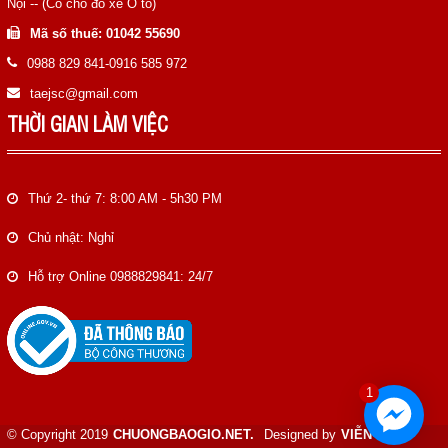
Nội -- (Có chỗ đỗ xe Ô tô)
Mã số thuế: 01042 55690
0988 829 841-0916 585 972
taejsc@gmail.com
THỜI GIAN LÀM VIỆC
Thứ 2- thứ 7: 8:00 AM - 5h30 PM
Chủ nhật: Nghỉ
Hỗ trợ Online 0988829841: 24/7
1
© Copyright 2019
CHUONGBAOGIO.NET.
Designed by
VIỄN NAM