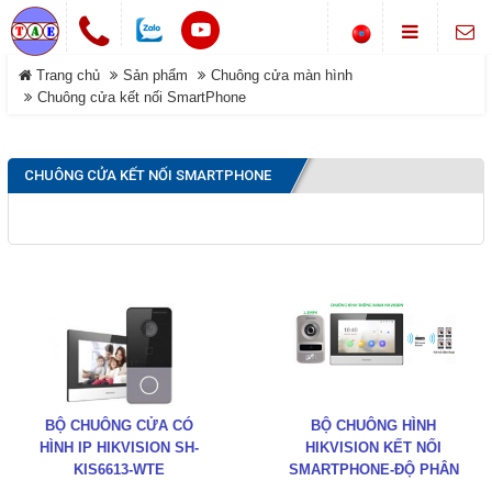
Chuông cửa không dây
Trang chủ
Sản phẩm
Chuông cửa màn hình
LIÊN HỆ
Khóa cổng điện tử
Chuông cửa kết nối SmartPhone
Địa chỉ
Smarthome-Điện thông minh
Showroom: Số 1-B8, Ngõ 70
DANH MỤC
đường Phan Trọng Tuệ, Xã
CHUÔNG CỬA KẾT NỐI SMARTPHONE
Máy bộ đàm
Đại Thanh, TP Hà Nội.
Điện thoại
Trang chủ
0988 829 841-0916 585 972
Hệ thống gọi phục vụ
Dịch vụ
Thông tin Chuông báo
©COPYRIGHT 2019. ALL RIGHTS RESERVED
Sản phẩm
Đóng
Giới thiệu
BỘ CHUÔNG CỬA CÓ
BỘ CHUÔNG HÌNH
Tải về
HÌNH IP HIKVISION SH-
HIKVISION KẾT NỐI
KIS6613-WTE
SMARTPHONE-ĐỘ PHÂN
GIẢI 1.3MPX