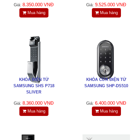
Tin tức
8.350.000 VNĐ
9.525.000 VNĐ
Giá:
Giá:
Mua hàng
Mua hàng
Liên hệ
Đóng
TRÊN MẠNG XÃ HỘI
Facebook
KHÓA ĐIỆN TỬ
KHÓA CỬA ĐIỆN TỬ
SAMSUNG SHS P718
SAMSUNG SHP-DS510
Google
SLIVER
8.360.000 VNĐ
6.400.000 VNĐ
Giá:
Giá:
Twitter
Mua hàng
Mua hàng
LinkedIn