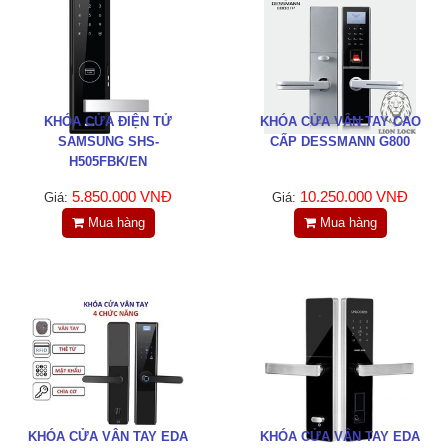
LIÊN HỆ
HotLine
0988829841
KHÓA CỬA ĐIỆN TỬ
KHÓA CỬA VÂN TAY CAO
Email
SAMSUNG SHS-
CẤP DESSMANN G800
taejsc@gmail.com
H505FBK/EN
5.850.000 VNĐ
10.250.000 VNĐ
Giá:
Giá:
©COPYRIGHT 2019. ALL RIGHTS RESERVED
Mua hàng
Mua hàng
KHÓA CỬA VÂN TAY EDA
KHÓA CỬA VÂN TAY EDA