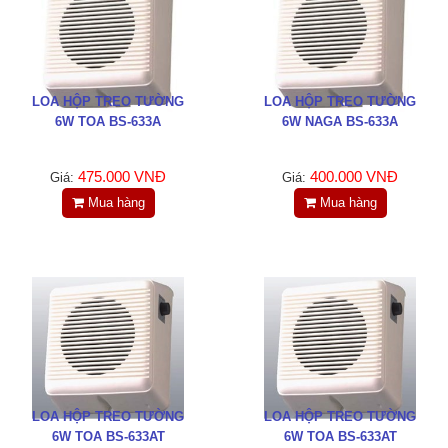
LIÊN HỆ
HotLine
0988829841
LOA HỘP TREO TƯỜNG
LOA HỘP TREO TƯỜNG
6W TOA BS-633A
6W NAGA BS-633A
Email
taejsc@gmail.com
475.000 VNĐ
400.000 VNĐ
Giá:
Giá:
Mua hàng
Mua hàng
©COPYRIGHT 2019. ALL RIGHTS RESERVED
LOA HỘP TREO TƯỜNG
LOA HỘP TREO TƯỜNG
6W TOA BS-633AT
6W TOA BS-633AT