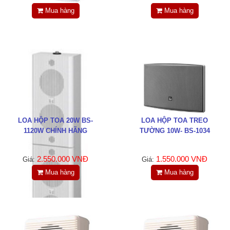
Tin tức
Mua hàng
Mua hàng
Liên hệ
Đóng
TRÊN MẠNG XÃ HỘI
LOA HỘP TOA 20W BS-
LOA HỘP TOA TREO
Facebook
1120W CHÍNH HÃNG
TƯỜNG 10W- BS-1034
Google
2.550.000 VNĐ
1.550.000 VNĐ
Giá:
Giá:
Mua hàng
Mua hàng
Twitter
LinkedIn