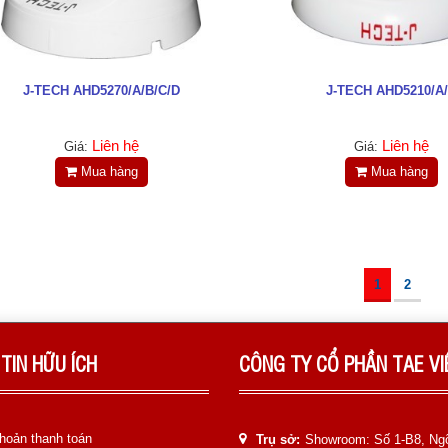
J-TECH AHD5270/A/B/C/D
J-TECH AHD5210/A
Liên hệ
Liên hệ
Giá:
Giá:
Mua hàng
Mua hàng
1
2
TIN HỮU ÍCH
CÔNG TY CỔ PHẦN TAE V
hoản thanh toán
Trụ sở:
Showroom: Số 1-B8, Ng