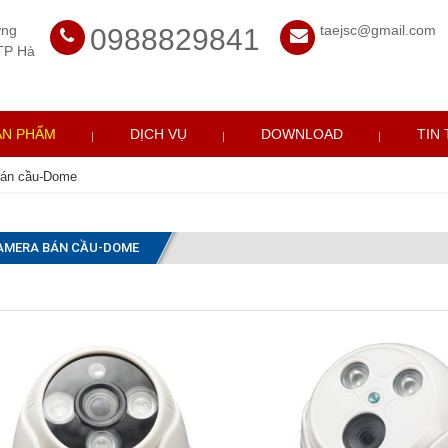
ờng
taejsc@gmail.com
0988829841
TP Hà
ẢN PHẨM
DỊCH VỤ
DOWNLOAD
TIN
án cầu-Dome
AMERA BÁN CẦU-DOME