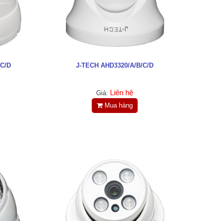
/C/D
J-TECH AHD3320/A/B/C/D
Liên hệ
Giá:
Mua hàng