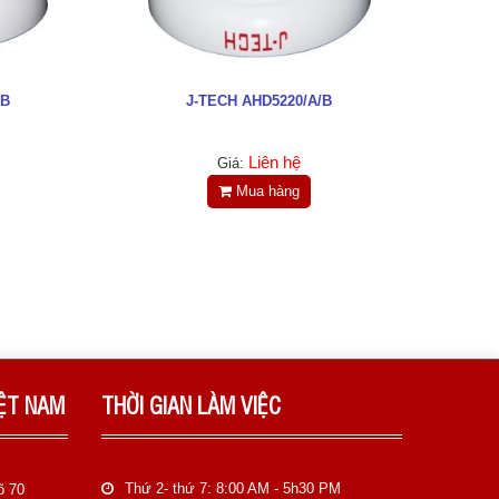
/B
J-TECH AHD5220/A/B
Liên hệ
Giá:
Mua hàng
IỆT NAM
THỜI GIAN LÀM VIỆC
Thứ 2- thứ 7: 8:00 AM - 5h30 PM
õ 70