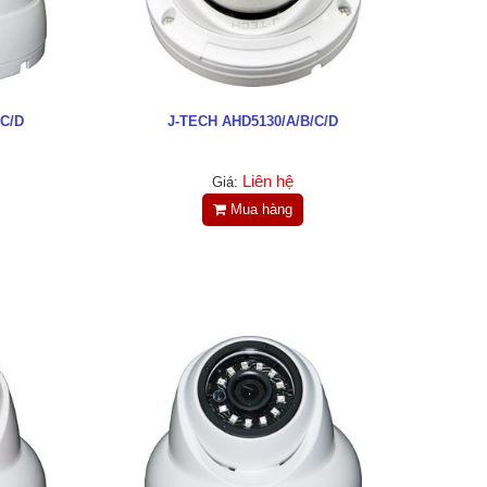
/C/D
J-TECH AHD5130/A/B/C/D
Liên hệ
Giá:
Mua hàng