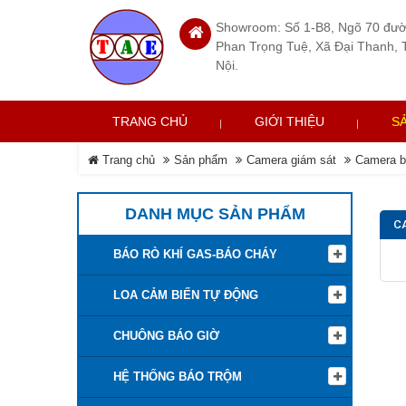
Showroom: Số 1-B8, Ngõ 70 đư
Phan Trọng Tuệ, Xã Đại Thanh, 
Nội.
TRANG CHỦ
GIỚI THIỆU
S
Trang chủ
Sản phẩm
Camera giám sát
Camera b
DANH MỤC SẢN PHẨM
C
BÁO RÒ KHÍ GAS-BÁO CHÁY
LOA CẢM BIẾN TỰ ĐỘNG
CHUÔNG BÁO GIỜ
HỆ THỐNG BÁO TRỘM