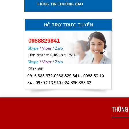
THÔNG TIN CHUÔNG BÁO
HỖ TRỢ TRỰC TUYẾN
0988829841
Skype
/ Viber
/ Zalo
Kinh doanh:
0988 829 841
Skype
/ Viber
/ Zalo
Kỹ thuật:
0916 585 972-0988 829 841 - 0988 50 10
84 - 0979 213 910-024 666 383 62
THÔNG 