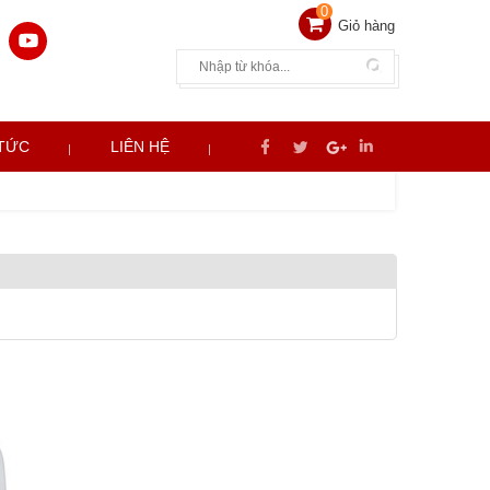
0
Giỏ hàng
 TỨC
LIÊN HỆ