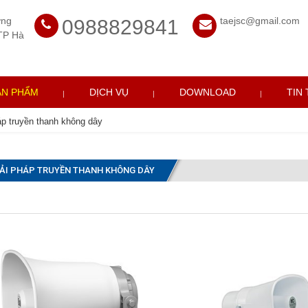
ờng
taejsc@gmail.com
0988829841
TP Hà
ẢN PHẨM
DỊCH VỤ
DOWNLOAD
TIN
áp truyền thanh không dây
IẢI PHÁP TRUYỀN THANH KHÔNG DÂY