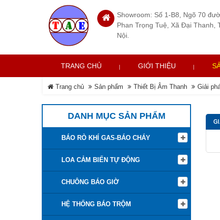
Showroom: Số 1-B8, Ngõ 70 đư
Phan Trọng Tuệ, Xã Đại Thanh, 
Nội.
TRANG CHỦ
GIỚI THIỆU
S
Trang chủ
Sản phẩm
Thiết Bị Âm Thanh
Giải ph
DANH MỤC SẢN PHẨM
G
BÁO RÒ KHÍ GAS-BÁO CHÁY
LOA CẢM BIẾN TỰ ĐỘNG
CHUÔNG BÁO GIỜ
HỆ THỐNG BÁO TRỘM