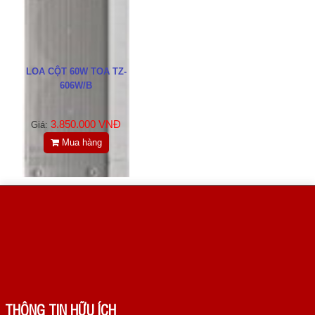
LIÊN HỆ
HotLine
0988829841
LOA CỘT 60W TOA TZ-
606W/B
Email
taejsc@gmail.com
3.850.000 VNĐ
Giá:
Mua hàng
©COPYRIGHT 2019. ALL RIGHTS RESERVED
THÔNG TIN HỮU ÍCH