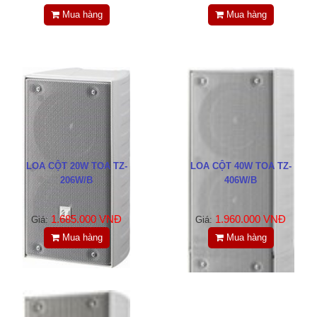
Tin tức
Mua hàng
Mua hàng
Liên hệ
Đóng
TRÊN MẠNG XÃ HỘI
LOA CỘT 20W TOA TZ-
LOA CỘT 40W TOA TZ-
Facebook
206W/B
406W/B
Google
1.685.000 VNĐ
1.960.000 VNĐ
Giá:
Giá:
Mua hàng
Mua hàng
Twitter
LinkedIn