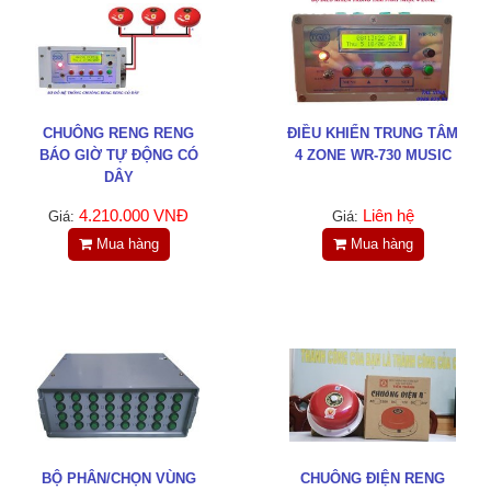
LIÊN HỆ
HotLine
0988829841
CHUÔNG RENG RENG
ĐIỀU KHIỂN TRUNG TÂM
Email
BÁO GIỜ TỰ ĐỘNG CÓ
4 ZONE WR-730 MUSIC
taejsc@gmail.com
DÂY
4.210.000 VNĐ
Liên hệ
Giá:
Giá:
©COPYRIGHT 2019. ALL RIGHTS RESERVED
Mua hàng
Mua hàng
BỘ PHÂN/CHỌN VÙNG
CHUÔNG ĐIỆN RENG