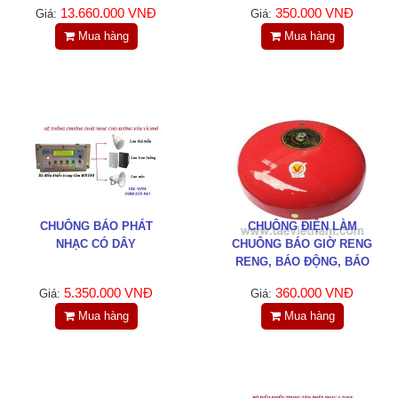
Tin tức
13.660.000 VNĐ
350.000 VNĐ
Giá:
Giá:
Mua hàng
Mua hàng
Liên hệ
Đóng
TRÊN MẠNG XÃ HỘI
Facebook
CHUÔNG BÁO PHÁT
CHUÔNG ĐIỆN LÀM
NHẠC CÓ DÂY
CHUÔNG BÁO GIỜ RENG
Google
RENG, BÁO ĐỘNG, BÁO
CHÁY
5.350.000 VNĐ
360.000 VNĐ
Giá:
Giá:
Twitter
Mua hàng
Mua hàng
LinkedIn