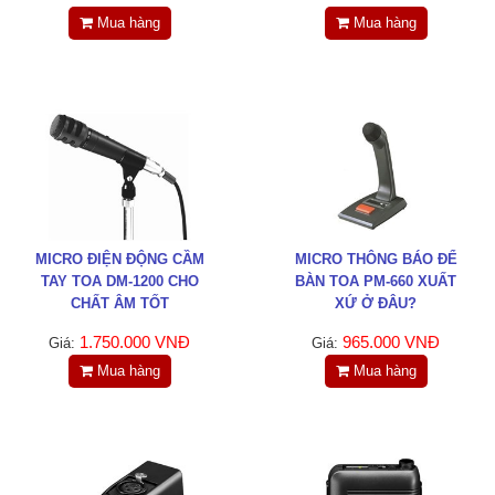
Tin tức
Mua hàng
Mua hàng
Liên hệ
Đóng
TRÊN MẠNG XÃ HỘI
MICRO ĐIỆN ĐỘNG CẦM
MICRO THÔNG BÁO ĐỂ
Facebook
TAY TOA DM-1200 CHO
BÀN TOA PM-660 XUẤT
CHẤT ÂM TỐT
XỨ Ở ĐÂU?
Google
1.750.000 VNĐ
965.000 VNĐ
Giá:
Giá:
Mua hàng
Mua hàng
Twitter
LinkedIn