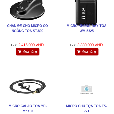
LIÊN HỆ
HotLine
0988829841
CHÂN ĐẾ CHO MICRO CỔ
MICRO KHÔNG DÂY TOA
NGỖNG TOA ST-800
WM-5325
Email
taejsc@gmail.com
2.415.000 VNĐ
3.830.000 VNĐ
Giá:
Giá:
Mua hàng
Mua hàng
©COPYRIGHT 2019. ALL RIGHTS RESERVED
MICRO CÀI ÁO TOA YP-
MICRO CHỦ TỌA TOA TS-
M5310
771