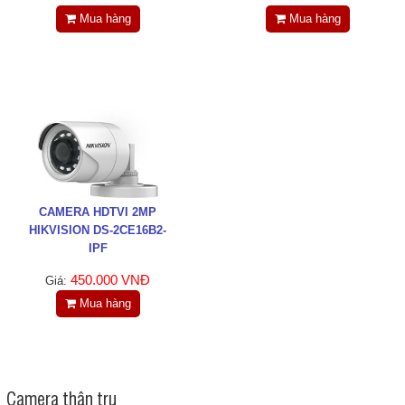
Tin tức
Mua hàng
Mua hàng
Liên hệ
Đóng
TRÊN MẠNG XÃ HỘI
CAMERA HDTVI 2MP
Facebook
HIKVISION DS-2CE16B2-
IPF
Google
450.000 VNĐ
Giá:
Mua hàng
Twitter
LinkedIn
Camera thân trụ