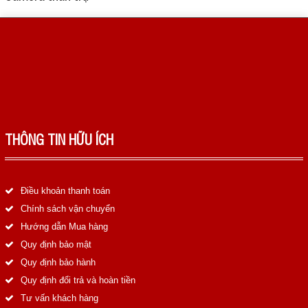
LIÊN HỆ
HotLine
0988829841
Email
taejsc@gmail.com
THÔNG TIN HỮU ÍCH
©COPYRIGHT 2019. ALL RIGHTS RESERVED
Điều khoản thanh toán
Chính sách vận chuyển
Hướng dẫn Mua hàng
Quy định bảo mật
Quy định bảo hành
Quy định đổi trả và hoàn tiền
Tư vấn khách hàng