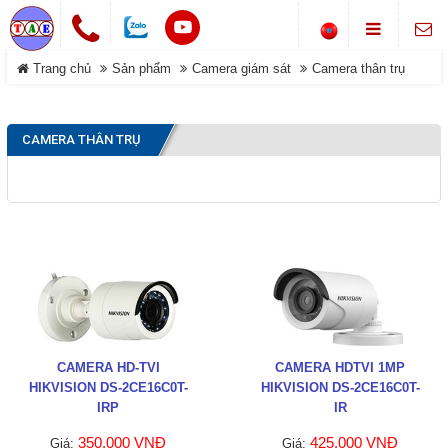
Chuông cửa không dây
Trang chủ
Sản phẩm
Camera giám sát
Camera thân trụ
LIÊN HỆ
Khóa cổng điện tử
Địa chỉ
Smarthome-Điện thông minh
CAMERA THÂN TRỤ
Showroom: Số 1-B8, Ngõ 70
DANH MỤC
đường Phan Trọng Tuệ, Xã
Máy bộ đàm
Đại Thanh, TP Hà Nội.
Điện thoại
Trang chủ
0988 829 841-0916 585 972
Hệ thống gọi phục vụ
Dịch vụ
Thông tin Chuông báo
©COPYRIGHT 2019. ALL RIGHTS RESERVED
Sản phẩm
Đóng
Giới thiệu
CAMERA HD-TVI
CAMERA HDTVI 1MP
HIKVISION DS-2CE16C0T-
HIKVISION DS-2CE16C0T-
Tải về
IRP
IR
350.000 VNĐ
425.000 VNĐ
Giá:
Giá: