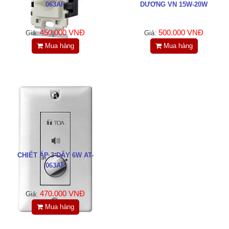
063AP
DƯƠNG VN 15W-20W
450.000 VNĐ
500.000 VNĐ
Giá:
Giá:
Mua hàng
Mua hàng
CHIẾT ÁP 3 DÂY 6W AT-
063AP
470.000 VNĐ
Giá:
Mua hàng