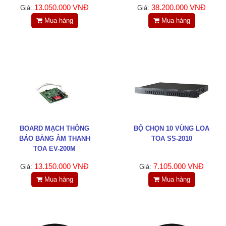
Tin tức
13.050.000 VNĐ
38.200.000 VNĐ
Giá:
Giá:
Mua hàng
Mua hàng
Liên hệ
Đóng
TRÊN MẠNG XÃ HỘI
Facebook
BOARD MẠCH THÔNG
BỘ CHỌN 10 VÙNG LOA
BÁO BẰNG ÂM THANH
TOA SS-2010
Google
TOA EV-200M
13.150.000 VNĐ
7.105.000 VNĐ
Giá:
Giá:
Twitter
Mua hàng
Mua hàng
LinkedIn