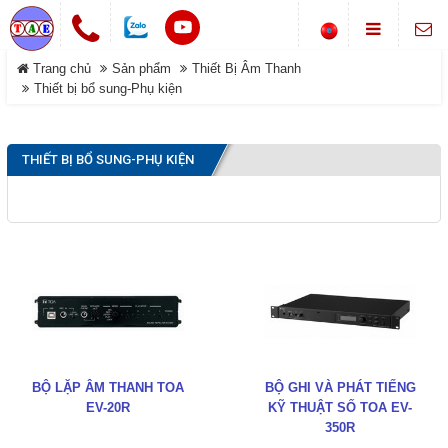
Chuông cửa không dây
Trang chủ
Sản phẩm
Thiết Bị Âm Thanh
LIÊN HỆ
Khóa cổng điện tử
Thiết bị bổ sung-Phụ kiện
Địa chỉ
Smarthome-Điện thông minh
Showroom: Số 1-B8, Ngõ 70
DANH MỤC
đường Phan Trọng Tuệ, Xã
THIẾT BỊ BỔ SUNG-PHỤ KIỆN
Máy bộ đàm
Đại Thanh, TP Hà Nội.
Điện thoại
Trang chủ
0988 829 841-0916 585 972
Hệ thống gọi phục vụ
Dịch vụ
Thông tin Chuông báo
©COPYRIGHT 2019. ALL RIGHTS RESERVED
Sản phẩm
Đóng
Giới thiệu
BỘ LẶP ÂM THANH TOA
BỘ GHI VÀ PHÁT TIẾNG
Tải về
EV-20R
KỸ THUẬT SỐ TOA EV-
350R