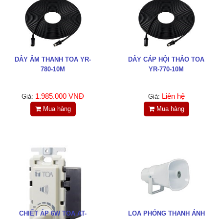
LIÊN HỆ
HotLine
0988829841
DÂY ÂM THANH TOA YR-
DÂY CÁP HỘI THẢO TOA
Email
780-10M
YR-770-10M
taejsc@gmail.com
1.985.000 VNĐ
Liên hệ
Giá:
Giá:
©COPYRIGHT 2019. ALL RIGHTS RESERVED
Mua hàng
Mua hàng
CHIẾT ÁP 6W TOA AT-
LOA PHÓNG THANH ÁNH