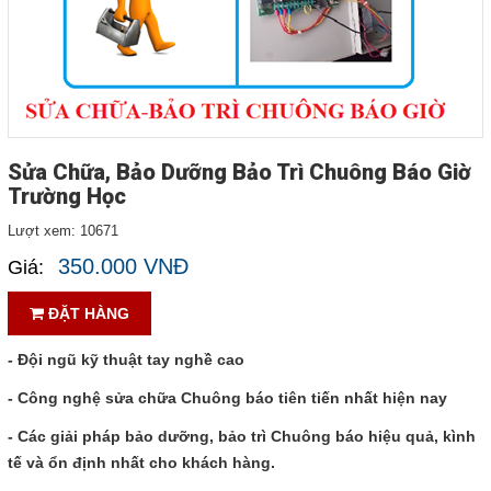
Tin tức
Liên hệ
Đóng
Sửa Chữa, Bảo Dưỡng Bảo Trì Chuông Báo Giờ
Trường Học
TRÊN MẠNG XÃ HỘI
Lượt xem:
10671
350.000 VNĐ
Facebook
Giá:
ĐẶT HÀNG
Google
- Đội ngũ kỹ thuật tay nghề cao
Twitter
- Công nghệ sửa chữa Chuông báo tiên tiến nhất hiện nay
LinkedIn
- Các giải pháp bảo dưỡng, bảo trì Chuông báo hiệu quả, kình
tế và ổn định nhất cho khách hàng.