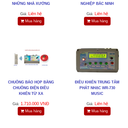
NHỮNG NHÀ XƯỞNG
NGHIỆP BẮC NINH
NÀO?
Liên hệ
Liên hệ
Giá:
Giá:
Mua hàng
Mua hàng
CHUÔNG BÁO HỌP BẰNG
ĐIỀU KHIỂN TRUNG TÂM
CHUÔNG ĐIỆN ĐIỀU
PHÁT NHẠC WR-730
KHIỂN TỪ XA
MUSIC
1.710.000 VNĐ
Liên hệ
Giá:
Giá:
Mua hàng
Mua hàng