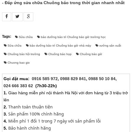
LIÊN HỆ
- Đáp ứng sửa chữa Chuông báo trong thời gian nhanh nhất
HotLine
0988829841
Tags:
Sửa chữa
bảo dưỡng bảo trì Chuông báo giờ trường học
Email
Sửa chữa
bảo dưỡng bảo trì Chuông báo giờ nhà máy
xưởng sản xuất
taejsc@gmail.com
Chuông báo hội trường
Chuông báo họp
Chuông báo giờ
©COPYRIGHT 2019. ALL RIGHTS RESERVED
Chuong bao gio
Gọi đặt mua:
0916 585 972
,
0988 829 841
,
0988 50 10 84
,
024 666 383 62
(7h30-22h)
1.
Giao hàng miễn phí nội thành Hà Nội với đơn hàng từ 3 triệu trở
lên
Thanh toán thuận tiện
2.
Sản phẩm 100% chính hãng
3.
Miễn phí 1 đổi 1 trong 7 ngày với sản phẩm lỗi
4.
Bảo hành chính hãng
5.