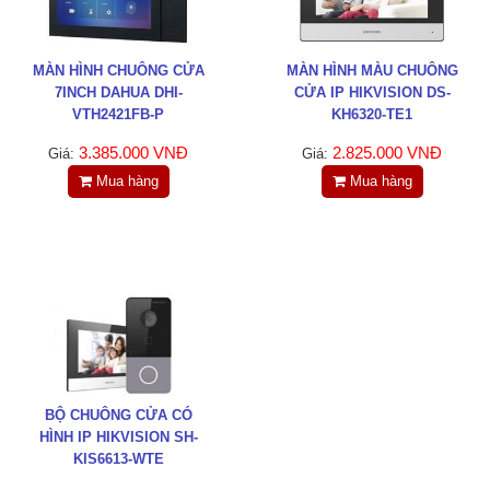
MÀN HÌNH CHUÔNG CỬA
MÀN HÌNH MÀU CHUÔNG
7INCH DAHUA DHI-
CỬA IP HIKVISION DS-
VTH2421FB-P
KH6320-TE1
3.385.000 VNĐ
2.825.000 VNĐ
Giá:
Giá:
Mua hàng
Mua hàng
BỘ CHUÔNG CỬA CÓ
HÌNH IP HIKVISION SH-
KIS6613-WTE