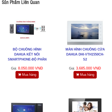
Sản Phẩm Liên Quan
BỘ CHUÔNG HÌNH
MÀN HÌNH CHUÔNG CỬA
DAHUA KẾT NỐI
DAHUA DHI-VTH1550CH-
SMARTPHONE-ĐỘ PHÂN
S2
GIẢI 2.0MPX
8.050.000 VNĐ
3.685.000 VNĐ
Giá:
Giá:
Mua hàng
Mua hàng