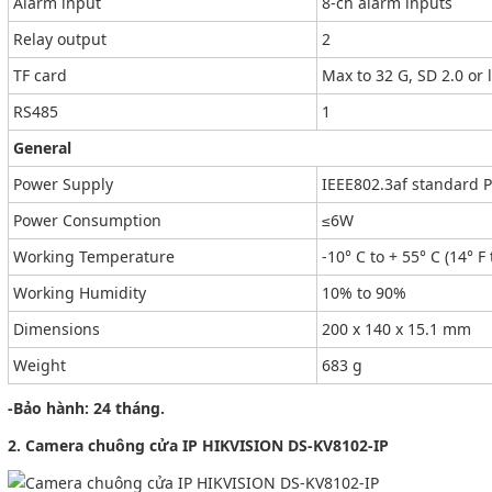
Alarm input
8-ch alarm inputs
Relay output
2
TF card
Max to 32 G, SD 2.0 or 
RS485
1
General
Power Supply
IEEE802.3af standard 
Power Consumption
≤6W
Working Temperature
-10° C to + 55° C (14° F 
Working Humidity
10% to 90%
Dimensions
200 x 140 x 15.1 mm
Weight
683 g
-Bảo hành: 24 tháng.
2. Camera chuông cửa IP HIKVISION DS-KV8102-IP