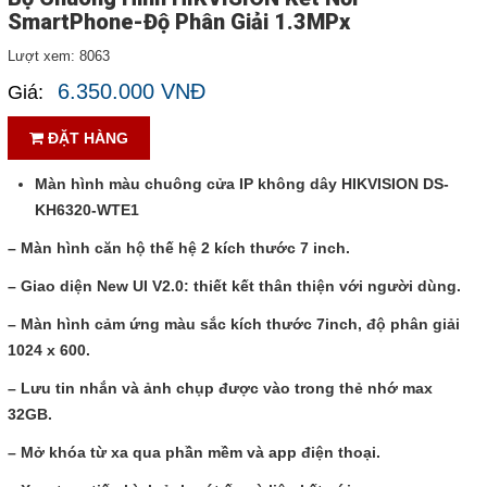
Tin tức
SmartPhone-Độ Phân Giải 1.3MPx
Lượt xem:
8063
Liên hệ
6.350.000 VNĐ
Giá:
Đóng
ĐẶT HÀNG
Màn hình màu chuông cửa IP không dây HIKVISION DS-
TRÊN MẠNG XÃ HỘI
KH6320-WTE1
– Màn hình căn hộ thế hệ 2 kích thước 7 inch.
Facebook
– Giao diện New UI V2.0: thiết kết thân thiện với người dùng.
Google
– Màn hình cảm ứng màu sắc kích thước 7inch, độ phân giải
1024 x 600.
Twitter
– Lưu tin nhắn và ảnh chụp được vào trong thẻ nhớ max
32GB.
LinkedIn
– Mở khóa từ xa qua phần mềm và app điện thoại.