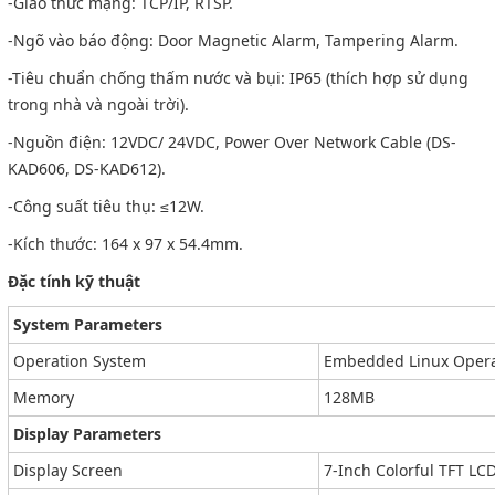
-Giao thức mạng: TCP/IP, RTSP.
-Ngõ vào báo động: Door Magnetic Alarm, Tampering Alarm.
-Tiêu chuẩn chống thấm nước và bụi: IP65 (thích hợp sử dụng
trong nhà và ngoài trời).
-Nguồn điện: 12VDC/ 24VDC, Power Over Network Cable (DS-
KAD606, DS-KAD612).
-Công suất tiêu thụ: ≤12W.
-Kích thước: 164 x 97 x 54.4mm.
Đặc tính kỹ thuật
System Parameters
Operation System
Embedded Linux Opera
Memory
128MB
Display Parameters
Display Screen
7-Inch Colorful TFT LC