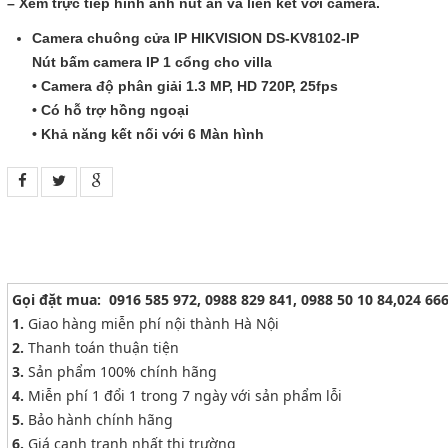
– Xem trực tiếp hình ảnh nút ấn và liên kết với camera.
LIÊN HỆ
Camera chuông cửa IP HIKVISION DS-KV8102-IP
HotLine
Nút bấm camera IP 1 cổng cho villa
0988829841
• Camera độ phân giải 1.3 MP, HD 720P, 25fps
• Có hỗ trợ hồng ngoại
• Khả năng kết nối với 6 Màn hình
Email
taejsc@gmail.com
©COPYRIGHT 2019. ALL RIGHTS RESERVED
Gọi đặt mua
:
0916 585 972
,
0988 829 841
,
0988 50 10 84
,
024 666
1.
Giao hàng miễn phí nội thành Hà Nội
2.
Thanh toán thuận tiện
3.
Sản phẩm 100% chính hãng
4.
Miễn phí 1 đổi 1 trong 7 ngày với sản phẩm lỗi
5.
Bảo hành chính hãng
6.
Giá cạnh tranh nhất thị trường