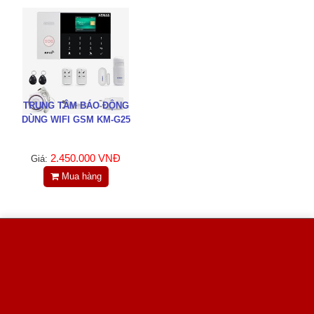
TRUNG TÂM BÁO ĐỘNG
DÙNG WIFI GSM KM-G25
2.450.000 VNĐ
Giá:
Mua hàng