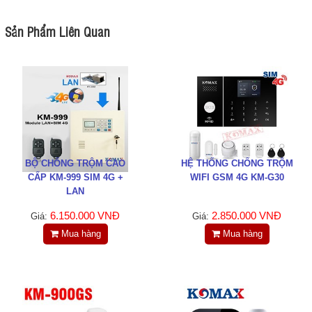
Sản Phẩm Liên Quan
BỘ CHỐNG TRỘM CAO
HỆ THỐNG CHỐNG TRỘM
CẤP KM-999 SIM 4G +
WIFI GSM 4G KM-G30
LAN
6.150.000 VNĐ
2.850.000 VNĐ
Giá:
Giá:
Mua hàng
Mua hàng