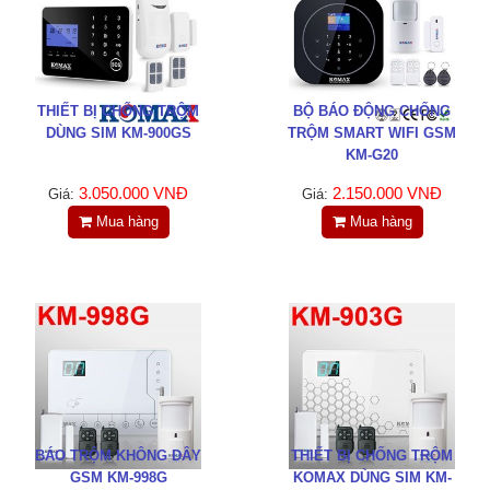
THIẾT BỊ CHỐNG TRỘM
BỘ BÁO ĐỘNG CHỐNG
DÙNG SIM KM-900GS
TRỘM SMART WIFI GSM
KM-G20
3.050.000 VNĐ
2.150.000 VNĐ
Giá:
Giá:
Mua hàng
Mua hàng
BÁO TRỘM KHÔNG DÂY
THIẾT BỊ CHỐNG TRỘM
GSM KM-998G
KOMAX DÙNG SIM KM-