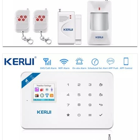
Tin tức
Liên hệ
Đóng
TRÊN MẠNG XÃ HỘI
Facebook
Google
Twitter
LinkedIn