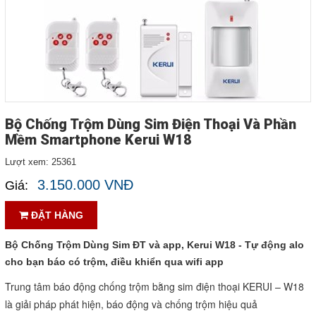
LIÊN HỆ
HotLine
0988829841
Email
taejsc@gmail.com
Bộ Chống Trộm Dùng Sim Điện Thoại Và Phần
Mềm Smartphone Kerui W18
©COPYRIGHT 2019. ALL RIGHTS RESERVED
Lượt xem:
25361
3.150.000 VNĐ
Giá:
ĐẶT HÀNG
Bộ Chống Trộm Dùng Sim ĐT và app, Kerui W18 - Tự động alo
cho bạn báo có trộm, điều khiển qua wifi app
Trung tâm báo động chống trộm bằng sim điện thoại KERUI – W18 
là giải pháp phát hiện, báo động và chống trộm hiệu quả