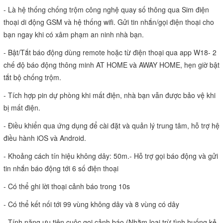
- Là hệ thống chống trộm công nghệ quay số thông qua Sim điện 
thoại di động GSM và hệ thống wifi. Gửi tin nhắn/gọi điện thoại cho 
bạn ngay khi có xâm phạm an ninh nhà bạn.
- Bật/Tắt báo động dùng remote hoặc từ điện thoại qua app W18- 2 
chế độ báo động thông minh AT HOME và AWAY HOME, hẹn giờ bật 
tắt bộ chống trộm.
- Tích hợp pin dự phòng khi mất điện, nhà bạn vẫn được bảo vệ khi 
bị mất điện.
- Điều khiển qua ứng dụng để cài đặt và quản lý trung tâm, hỗ trợ hệ 
điều hành iOS và Android.
- Khoảng cách tín hiệu không dây: 50m.- Hỗ trợ gọi báo động và gửi 
tin nhắn báo động tới 6 số điện thoại
- Có thể ghi lời thoại cảnh báo trong 10s
- Có thể kết nối tới 99 vùng không dây và 8 vùng có dây
- Tính năng ưu tiên cuộc gọi cảnh báo (Nhằm loại trừ tình huống kẻ 