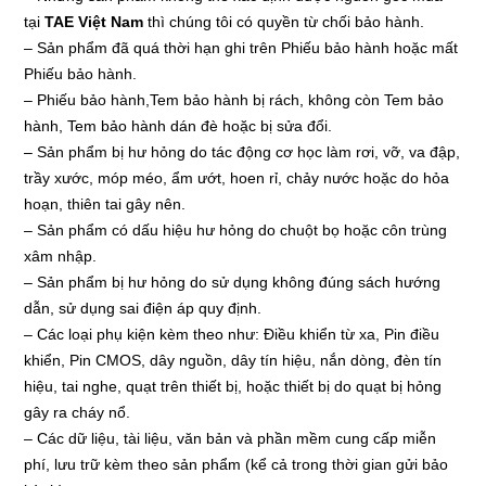
tại
TAE Việt Nam
thì chúng tôi có quyền từ chối bảo hành.
– Sản phẩm đã quá thời hạn ghi trên Phiếu bảo hành hoặc mất
Phiếu bảo hành.
– Phiếu bảo hành,Tem bảo hành bị rách, không còn Tem bảo
hành, Tem bảo hành dán đè hoặc bị sửa đổi.
– Sản phẩm bị hư hỏng do tác động cơ học làm rơi, vỡ, va đập,
trầy xước, móp méo, ẩm ướt, hoen rỉ, chảy nước hoặc do hỏa
hoạn, thiên tai gây nên.
– Sản phẩm có dấu hiệu hư hỏng do chuột bọ hoặc côn trùng
xâm nhập.
– Sản phẩm bị hư hỏng do sử dụng không đúng sách hướng
dẫn, sử dụng sai điện áp quy định.
– Các loại phụ kiện kèm theo như: Điều khiển từ xa, Pin điều
khiển, Pin CMOS, dây nguồn, dây tín hiệu, nắn dòng, đèn tín
hiệu, tai nghe, quạt trên thiết bị, hoặc thiết bị do quạt bị hỏng
gây ra cháy nổ.
– Các dữ liệu, tài liệu, văn bản và phần mềm cung cấp miễn
phí, lưu trữ kèm theo sản phẩm (kể cả trong thời gian gửi bảo