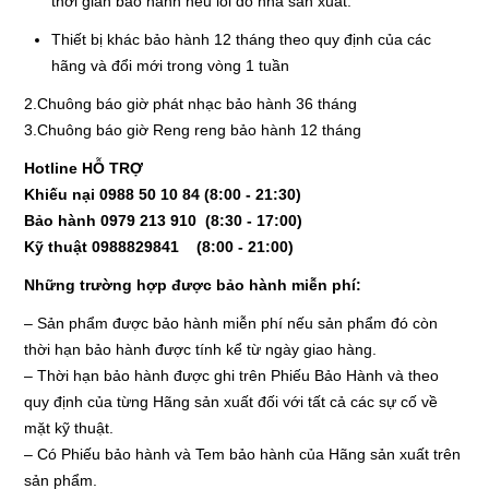
thời gian bảo hành nếu lỗi do nhà sản xuất.
Tin tức
Thiết bị khác bảo hành 12 tháng theo quy định của các
Liên hệ
hãng và đổi mới trong vòng 1 tuần
2.Chuông báo giờ phát nhạc bảo hành 36 tháng
Đóng
3.Chuông báo giờ Reng reng bảo hành 12 tháng
Hotline HỖ TRỢ
TRÊN MẠNG XÃ HỘI
Khiếu nại 0988 50 10 84 (8:00 - 21:30)
Bảo hành 0979 213 910 (8:30 - 17:00)
Kỹ thuật 0988829841 (8:00 - 21:00)
Facebook
Những trường hợp được bảo hành miễn phí:
Google
– Sản phẩm được bảo hành miễn phí nếu sản phẩm đó còn
thời hạn bảo hành được tính kể từ ngày giao hàng.
Twitter
– Thời hạn bảo hành được ghi trên Phiếu Bảo Hành và theo
quy định của từng Hãng sản xuất đối với tất cả các sự cố về
LinkedIn
mặt kỹ thuật.
– Có Phiếu bảo hành và Tem bảo hành của Hãng sản xuất trên
sản phẩm.