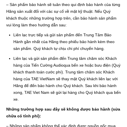
LIÊN HỆ
– Sản phẩm bảo hành sẽ tuân theo qui định bảo hành của từng
Hãng sản xuất đối với các sự cố về mặt kỹ thuật. Nếu Quý
HotLine
khách thuộc những trường hợp trên, cần bảo hành sản phẩm
0988829841
vui lòng làm theo hướng dẫn sau:
Liên lạc trực tiếp và gửi sản phẩm đến Trung Tâm Bảo
Email
Hành gần nhất của Hãng theo phiếu bảo hành kèm theo
taejsc@gmail.com
sản phẩm. Quý khách tự chịu chi phí chuyển hàng.
Liên lạc và gửi sản phẩm đến Trung tâm chăm sóc Khách
©COPYRIGHT 2019. ALL RIGHTS RESERVED
hàng của Tiến Cường Audioqua bến xe hoặc bưu điện (Quý
khách thanh toán cước phí). Trung tâm chăm sóc Khách
hàng của TAE VietNam sẽ thay mặt Quý khách liên lạc với
Hãng để đến bảo hành cho Quý khách. Sau khi bảo hành
xong, TAE Viet Nam sẽ gửi lại hàng cho Quý khách qua bến
xe.
Những trường hợp sau đây sẽ không được bảo hành (sửa
chữa có tính phí):
– Những sản phẩm không thể xác định được nguồn gốc mua