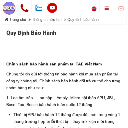
Chuông cửa không dây
Trang chủ
Thông tin hữu ích
Quy định bảo hành
LIÊN HỆ
Khóa cổng điện tử
Quy Định Bảo Hành
Địa chỉ
Smarthome-Điện thông minh
Showroom: Số 1-B8, Ngõ 70
DANH MỤC
đường Phan Trọng Tuệ, Xã
Máy bộ đàm
Đại Thanh, TP Hà Nội.
Điện thoại
Trang chủ
0988 829 841-0916 585 972
Hệ thống gọi phục vụ
Chính sách bảo hành sản phẩm tại
TAE Việt Nam
Dịch vụ
Chúng tôi xin gửi tới thông tin bảo hành khi mua sản phẩm tại
Thông tin Chuông báo
©COPYRIGHT 2019. ALL RIGHTS RESERVED
công ty chúng tôi. Chính sách bảo hành đổi trả cụ thể cho từng
nhóm hàng như sau:
Sản phẩm
Đóng
1. Loa âm trần – Loa hộp – Amply- Micro hội thảo APU, JBL,
Giới thiệu
Bose, Toa, Bosch bảo hành toàn quốc 12 tháng
Thiết bị APU bảo hành 12 tháng được đổi mới trong vòng 1
Tải về
tháng trường hợp bị lỗi thiết bị – thay link kiện mới trong